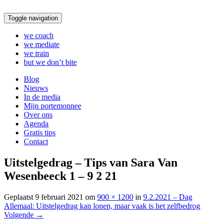
Toggle navigation
we coach
we mediate
we train
but we don’t bite
Blog
Nieuws
In de media
Mijn portemonnee
Over ons
Agenda
Gratis tips
Contact
Uitstelgedrag – Tips van Sara Van
Wesenbeeck 1 – 9 2 21
Geplaatst
9 februari 2021
om
900 × 1200
in
9.2.2021 – Dag
Allemaal: Uitstelgedrag kan lonen, maar vaak is het zelfbedrog
Volgende
→