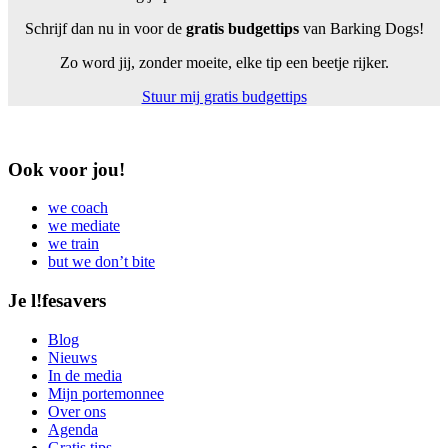
Schrijf dan nu in voor de
gratis budgettips
van Barking Dogs!
Zo word jij, zonder moeite, elke tip een beetje rijker.
Stuur mij gratis budgettips
Ook voor jou!
we coach
we mediate
we train
but we don’t bite
Je l!fesavers
Blog
Nieuws
In de media
Mijn portemonnee
Over ons
Agenda
Gratis tips