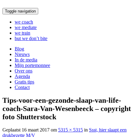
Toggle navigation
we coach
we mediate
we train
but we don’t bite
Blog
Nieuws
In de media
Mijn portemonnee
Over ons
Agenda
Gratis tips
Contact
Tips-voor-een-gezonde-slaap-van-life-
coach-Sara-Van-Wesenbeeck – copyright
foto Shutterstock
Geplaatst
16 maart 2017
om
5315 × 5315
in
Ssst, hier slaapt een
drukbezette M/V