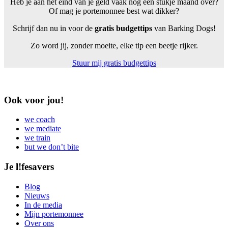
Heb je aan het eind van je geld vaak nog een stukje maand over?
Of mag je portemonnee best wat dikker?
Schrijf dan nu in voor de
gratis budgettips
van Barking Dogs!
Zo word jij, zonder moeite, elke tip een beetje rijker.
Stuur mij gratis budgettips
Ook voor jou!
we coach
we mediate
we train
but we don’t bite
Je l!fesavers
Blog
Nieuws
In de media
Mijn portemonnee
Over ons