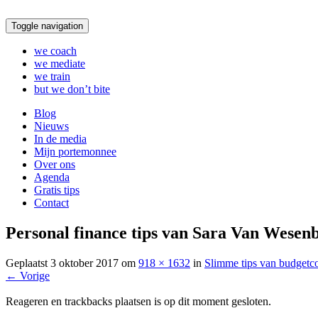
Toggle navigation
we coach
we mediate
we train
but we don’t bite
Blog
Nieuws
In de media
Mijn portemonnee
Over ons
Agenda
Gratis tips
Contact
Personal finance tips van Sara Van Wesenb
Geplaatst
3 oktober 2017
om
918 × 1632
in
Slimme tips van budgetc
←
Vorige
Reageren en trackbacks plaatsen is op dit moment gesloten.