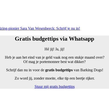
zing-pionier Sara Van Wesenbeeck: Schrijf je nu in!
Gratis budgettips via Whatsapp
Hé jij! Ja, jij!
Heb je aan het eind van je geld vaak nog een stukje maand over?
Of mag je portemonnee best wat dikker?
Schrijf dan nu in voor de
gratis budgettips
van Barking Dogs!
Zo word jij, zonder moeite, elke tip een beetje rijker.
Stuur mij gratis budgettips